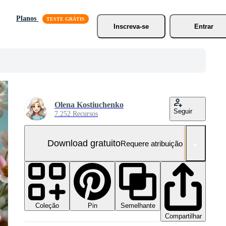
Planos
Inscreva-se
Entrar
Olena Kostiuchenko
Seguir
7.252 Recursos
Download gratuito
Requere atribuição
Coleção
Semelhante
Pin
Compartilhar