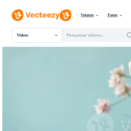
Vetores
Fotos
Videos
Todas Imagens
Fotos
PNGs
PSDs
SVGs
Modelos
Vetores
Videos
Motion graphics
Imagens Editoriais
Eventos Editoriais