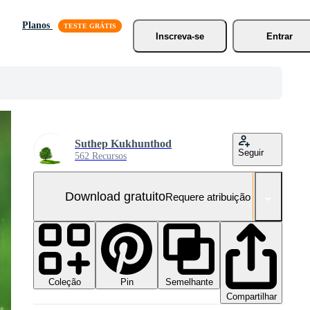
Planos
Inscreva-se
Entrar
Suthep Kukhunthod
Seguir
562 Recursos
Download gratuito
Requere atribuição
Coleção
Semelhante
Pin
Compartilhar