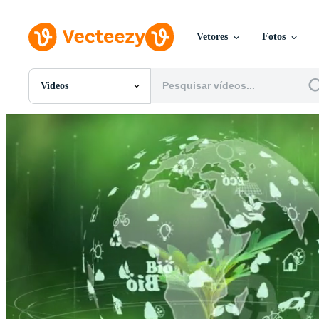
Vetores
Fotos
Videos
Todas Imagens
Fotos
PNGs
PSDs
SVGs
Modelos
Vetores
Videos
Motion graphics
Imagens Editoriais
Eventos Editoriais