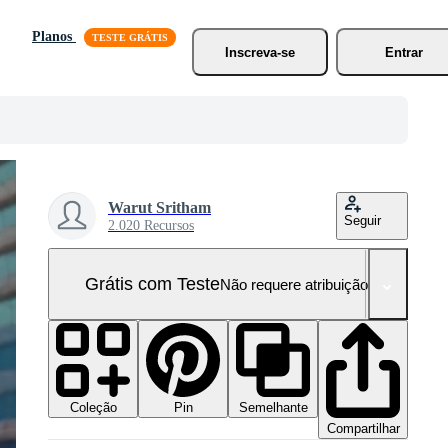
Planos
Inscreva-se
Entrar
Warut Sritham
Seguir
2.020 Recursos
Grátis com Teste
Não requere atribuição!
Coleção
Semelhante
Pin
Compartilhar