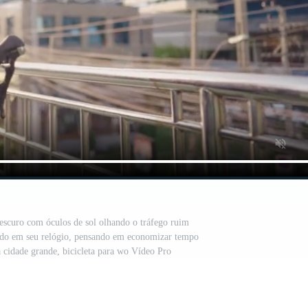
 escuro com óculos de sol olhando o tráfego ruim
indo em seu relógio, pensando em economizar tempo
 cidade grande, bicicleta para wo Vídeo Pro