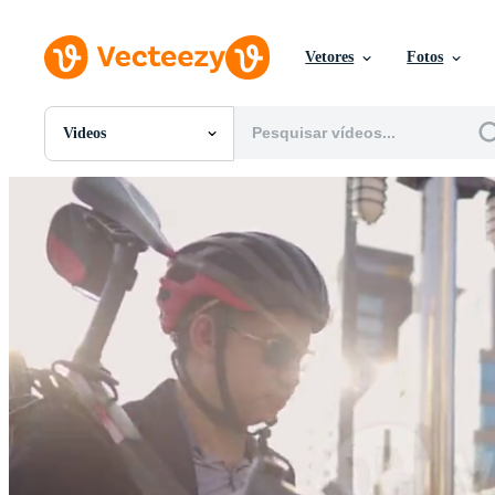
Vetores
Fotos
Videos
Todas Imagens
Fotos
PNGs
PSDs
SVGs
Modelos
Vetores
Videos
Motion graphics
Imagens Editoriais
Eventos Editoriais