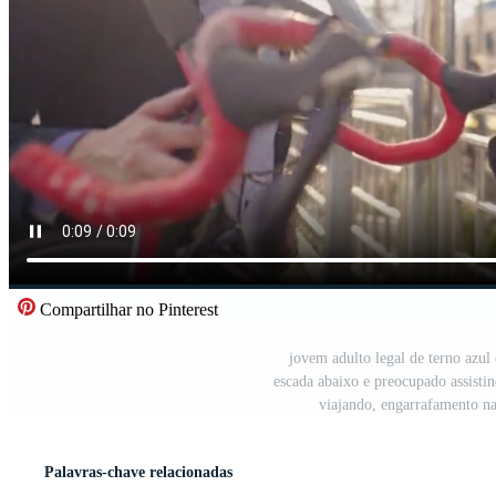
Compartilhar no Pinterest
jovem adulto legal de terno azul
escada abaixo e preocupado assist
viajando, engarrafamento na
Palavras-chave relacionadas