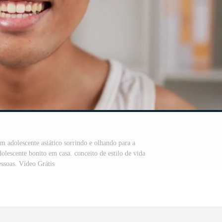
m adolescente asiático sorrindo e olhando para a
olescente bonito em casa. conceito de estilo de vida
essoas. Vídeo Grátis