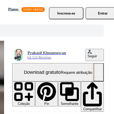
Planos
Inscreva-se
Entrar
Prakasit Khuansuwan
Seguir
64.524 Recursos
Download gratuito
Requere atribuição
Coleção
Semelhante
Pin
Compartilhar