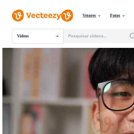
Vetores
Fotos
Videos
Todas Imagens
Fotos
PNGs
PSDs
SVGs
Modelos
Vetores
Videos
Motion graphics
Imagens Editoriais
Eventos Editoriais