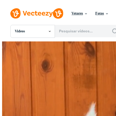
Vetores
Fotos
Videos
Todas Imagens
Fotos
PNGs
PSDs
SVGs
Modelos
Vetores
Videos
Motion graphics
Imagens Editoriais
Eventos Editoriais