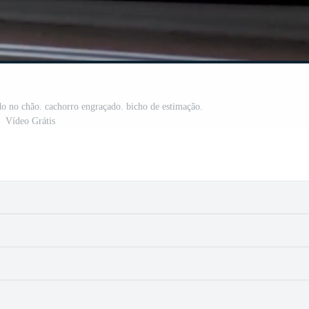
do no chão. cachorro engraçado. bicho de estimação.
Vídeo Grátis