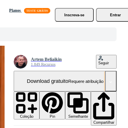
Planos
Inscreva-se
Entrar
Artem Beliaikin
Seguir
1.849 Recursos
Download gratuito
Requere atribuição
Coleção
Semelhante
Pin
Compartilhar