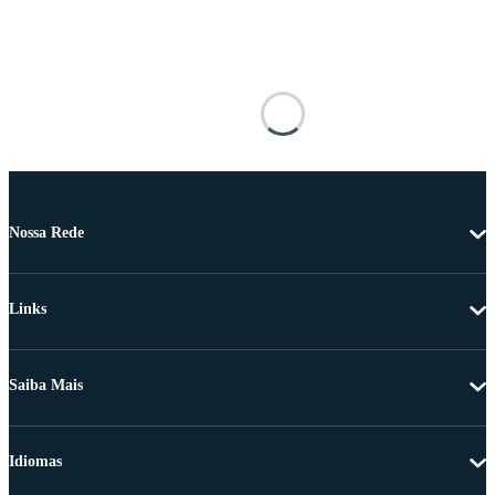
Nossa Rede
Links
Saiba Mais
Idiomas