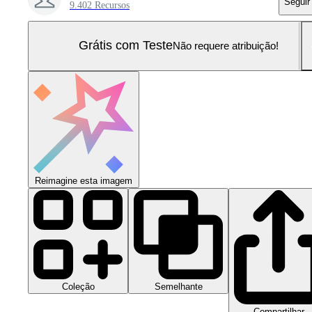
Seguir
9.402 Recursos
Grátis com Teste
Não requere atribuição!
Reimagine esta imagem
Coleção
Semelhante
Compartilhar