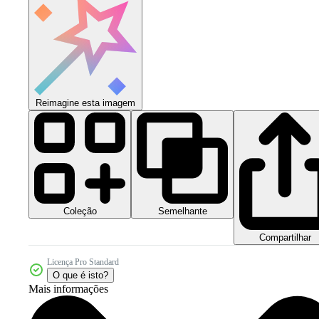
Reimagine esta imagem
Coleção
Semelhante
Compartilhar
Licença Pro Standard
O que é isto?
Mais informações