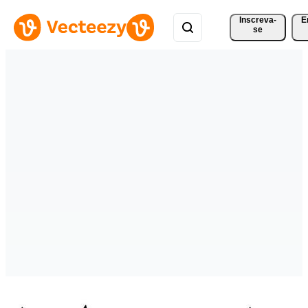
Inscreva-
E
se