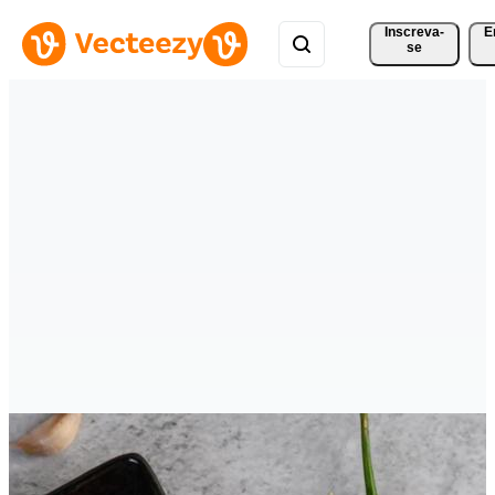
Inscreva-
E
se