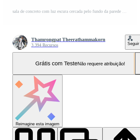
sala de concreto com luz escura cercada pelo fundo da parede Foto Pro
Thamrongpat Theerathammakorn
Seguir
3.394 Recursos
Grátis com Teste
Não requere atribuição!
Reimagine esta imagem