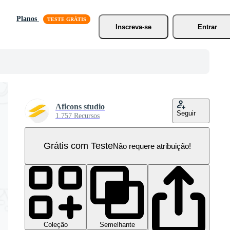
Planos
Inscreva-se
Entrar
Aficons studio
Seguir
1.757 Recursos
Grátis com Teste
Não requere atribuição!
Coleção
Semelhante