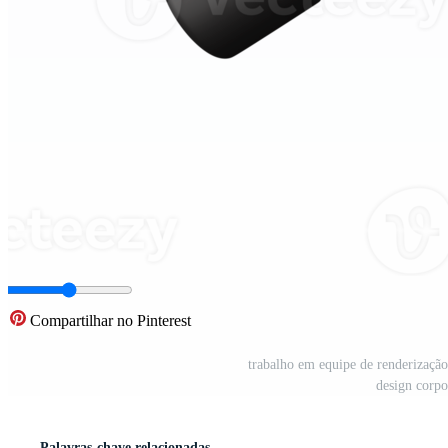
Compartilhar no Pinterest
trabalho em equipe de renderização
design corpo
Palavras-chave relacionadas