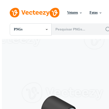
Vetores
Fotos
PNGs
Todas Imagens
Fotos
PNGs
PSDs
SVGs
Modelos
Vetores
Videos
Motion graphics
Imagens Editoriais
Eventos Editoriais