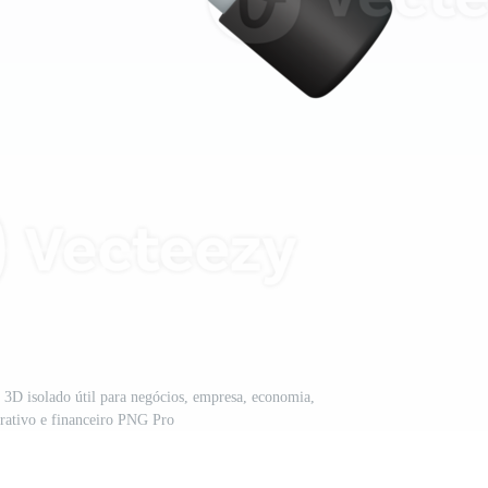
 3D isolado útil para negócios, empresa, economia,
rativo e financeiro PNG Pro