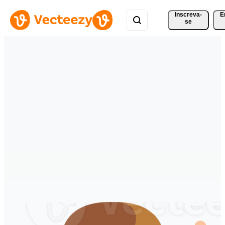
Inscreva-
E
se