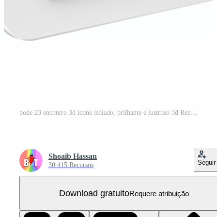
pode 23 encontro 3d ícone isolado, brilhante e lustroso 3d Renderização, mês encontro dia nome, agendar, história PNG Grátis
Shoaib Hassan
Seguir
30.415 Recursos
Download gratuito
Requere atribuição