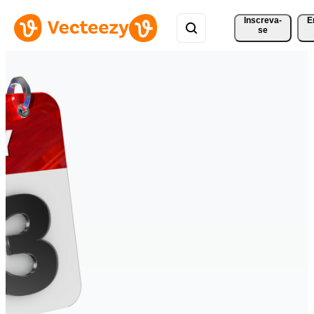
Inscreva-
E
se