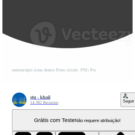
estetoscópio ícone dentro Preto círculo. PNG Pro
stu - khaii
Seguir
14.382 Recursos
Grátis com Teste
Não requere atribuição!