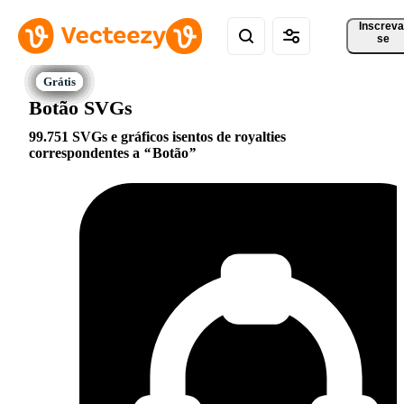
Inscreva
se
Botão SVGs
99.751 SVGs e gráficos isentos de royalties
correspondentes a
Botão