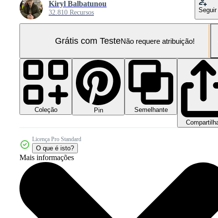
Kiryl Balbatunou
Seguir
32.810 Recursos
Grátis com Teste
Não requere atribuição!
Coleção
Semelhante
Pin
Compartilh
Licença Pro Standard
O que é isto?
Mais informações