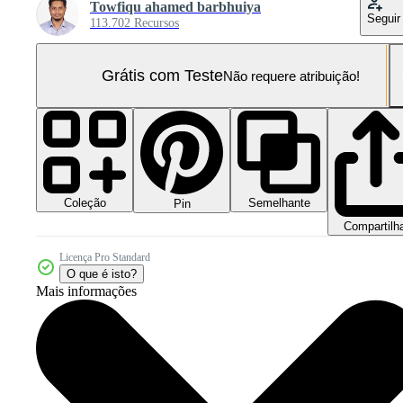
Towfiqu ahamed barbhuiya
Seguir
113.702 Recursos
Grátis com Teste
Não requere atribuição!
Coleção
Semelhante
Pin
Compartilh
Licença Pro Standard
O que é isto?
Mais informações