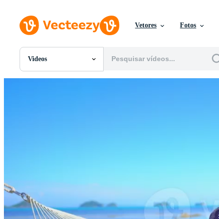
Vetores
Fotos
Videos
Todas Imagens
Fotos
PNGs
PSDs
SVGs
Modelos
Vetores
Videos
Motion graphics
Imagens Editoriais
Eventos Editoriais