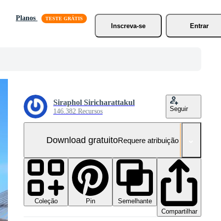
Planos
Inscreva-se
Entrar
Siraphol Siricharattakul
Seguir
146.382 Recursos
Download gratuito
Requere atribuição
Coleção
Semelhante
Pin
Compartilhar