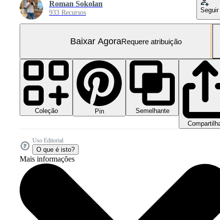
Roman Sokolan
Seguir
933 Recursos
Baixar Agora
Requere atribuição
Coleção
Semelhante
Pin
Compartilh
Uso Editorial
O que é isto?
Mais informações