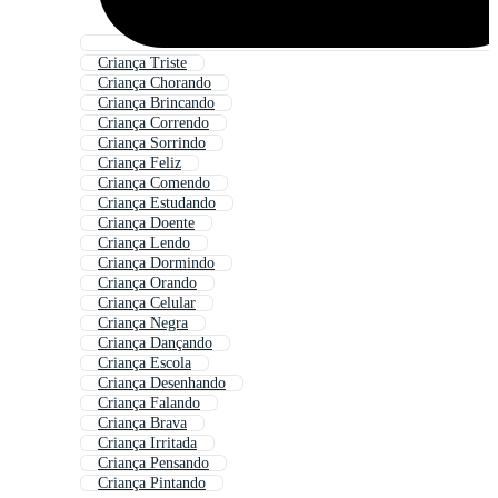
Criança Triste
Criança Chorando
Criança Brincando
Criança Correndo
Criança Sorrindo
Criança Feliz
Criança Comendo
Criança Estudando
Criança Doente
Criança Lendo
Criança Dormindo
Criança Orando
Criança Celular
Criança Negra
Criança Dançando
Criança Escola
Criança Desenhando
Criança Falando
Criança Brava
Criança Irritada
Criança Pensando
Criança Pintando