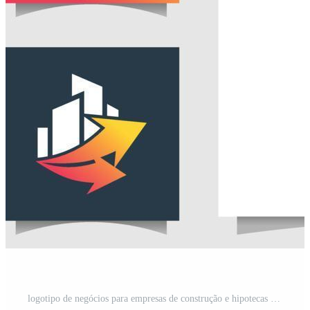
logotipo de negócios para empresas de construção e hipotecas vetor premium Vetor Pro e SVG Pro