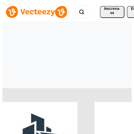
Inscreva-
E
se