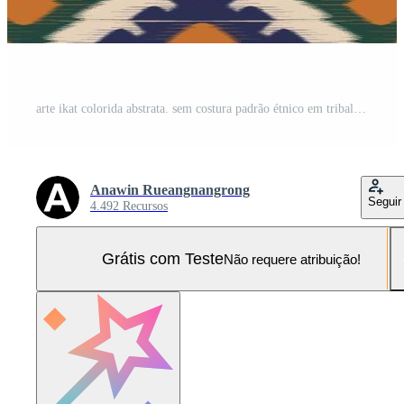
arte ikat colorida abstrata. sem costura padrão étnico em tribal. estilo mexicano listrado. design para plano de fundo, ilustração, embrulho, roupas, batik, tecido, bordado. Vetor Pro e SVG Pro
Anawin Rueangnangrong
Seguir
4.492 Recursos
Grátis com Teste
Não requere atribuição!