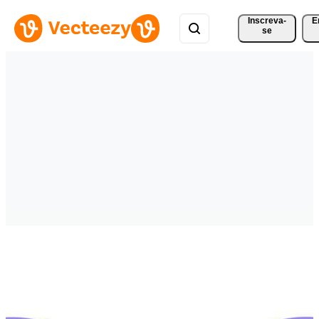
Inscreva-
E
se