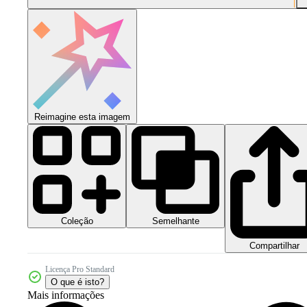
Reimagine esta imagem
Coleção
Semelhante
Compartilhar
Licença Pro Standard
O que é isto?
Mais informações