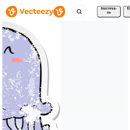
Inscreva-
E
se