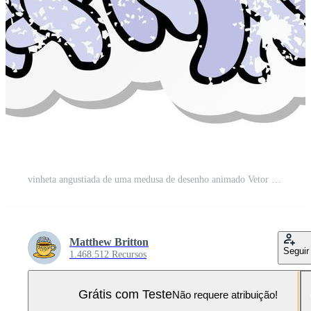
vinheta angustiada de uma medusa de desenho animado Vetor Pro e SVG Pro
Matthew Britton
Seguir
1.468.512 Recursos
Grátis com Teste
Não requere atribuição!