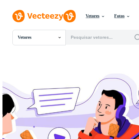
Vetores
Fotos
Vetores
Todas Imagens
Fotos
PNGs
PSDs
SVGs
Modelos
Vetores
Videos
Motion graphics
Imagens Editoriais
Eventos Editoriais