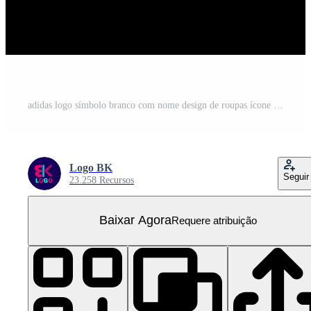
adidas logo símbolo branco com nome design de roupas ícone abstrato futebol ilustração vetorial com fundo preto
Logo BK
Seguir
23.258 Recursos
Baixar Agora
Requere atribuição