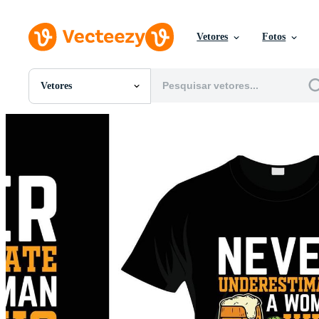
Vetores
Fotos
Vetores
Todas Imagens
Fotos
PNGs
PSDs
SVGs
Modelos
Vetores
Videos
Motion graphics
Imagens Editoriais
Eventos Editoriais