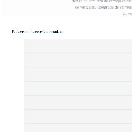
design de camiseta de cerveja artesa
de vestuário, tipografia de cerveja
cerve
Palavras-chave relacionadas