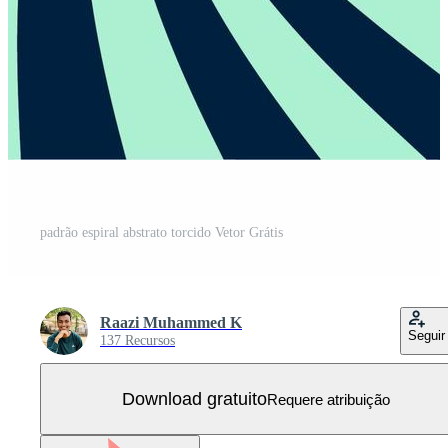
padrão espiral abstrato torcido Vetor Grátis
Raazi Muhammed K
Seguir
137 Recursos
Download gratuito
Requere atribuição