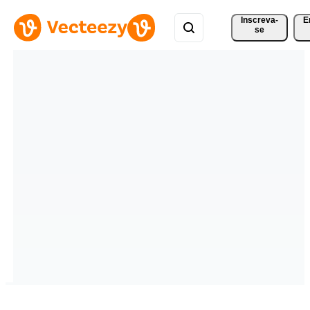
Inscreva-
E
se