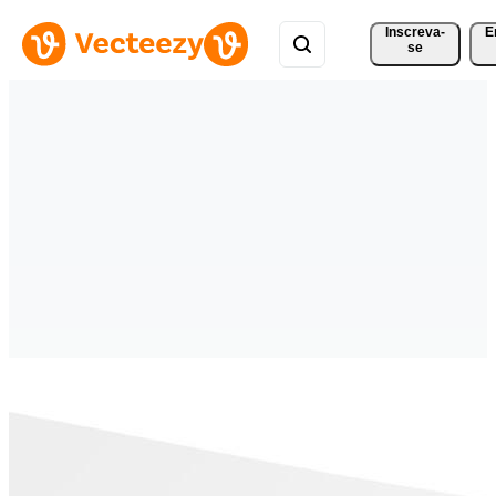
Inscreva-
E
se