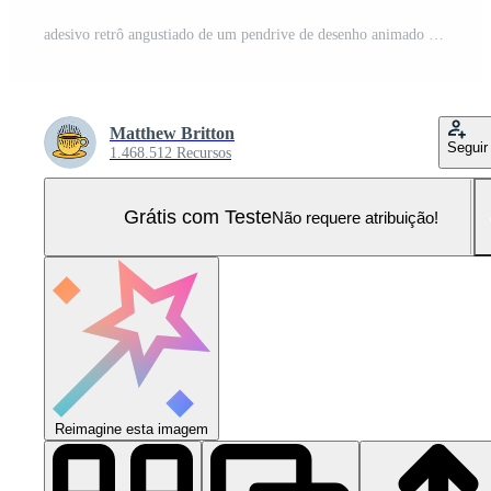
adesivo retrô angustiado de um pendrive de desenho animado Vetor Pro e SVG Pro
Matthew Britton
Seguir
1.468.512 Recursos
Grátis com Teste
Não requere atribuição!
Reimagine esta imagem