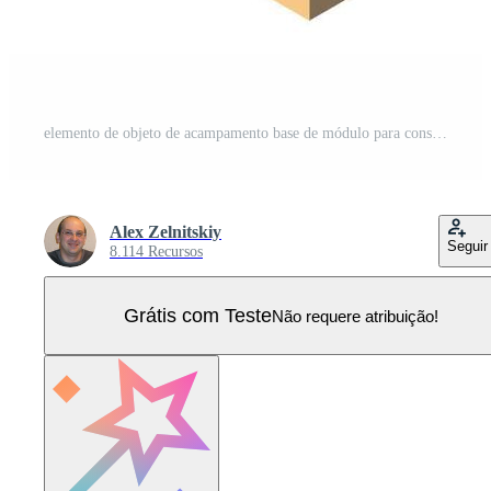
elemento de objeto de acampamento base de módulo para construção de projeto de exército tropa armada isométrica armada objetos de transporte militar. equipamento de guerra força elementos gráficos tanque máquina ilustração 3d Vetor Pro
Alex Zelnitskiy
Seguir
8.114 Recursos
Grátis com Teste
Não requere atribuição!