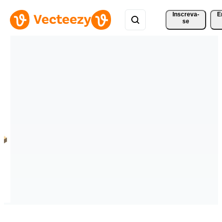
Inscreva-
E
se