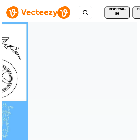
Inscreva-
E
se