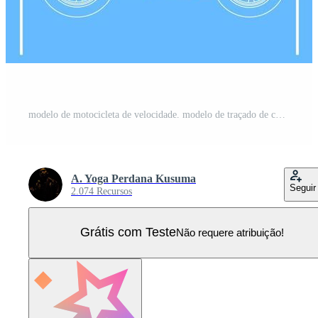
modelo de motocicleta de velocidade. modelo de traçado de contorno de transporte. layout de impressão azul. apto para adesivo de urdidura, escova de ar, vinis, projeto de recoloração. vetor eps 10. Vetor Pro
A. Yoga Perdana Kusuma
Seguir
2.074 Recursos
Grátis com Teste
Não requere atribuição!