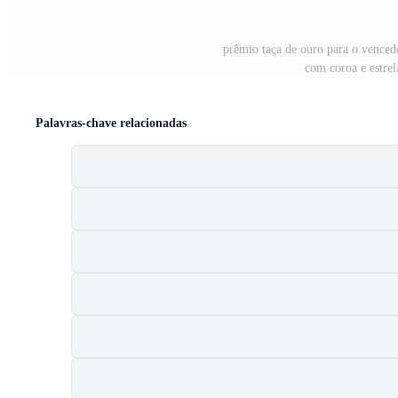
prêmio taça de ouro para o vencedo
com coroa e estre
Palavras-chave relacionadas