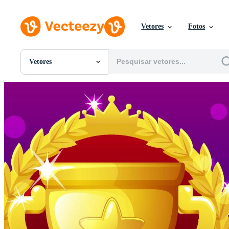
Vetores
Fotos
Vetores
Todas Imagens
Fotos
PNGs
PSDs
SVGs
Modelos
Vetores
Videos
Motion graphics
Imagens Editoriais
Eventos Editoriais