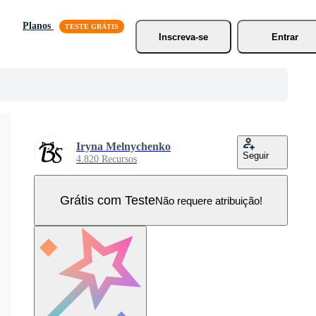
Planos
Inscreva-se
Entrar
Iryna Melnychenko
Seguir
4.820 Recursos
Grátis com Teste
Não requere atribuição!