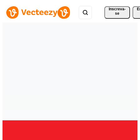
Inscreva-
E
se