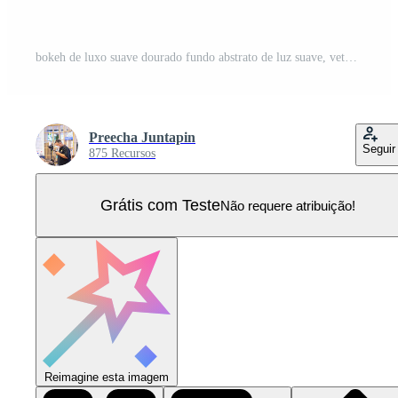
bokeh de luxo suave dourado fundo abstrato de luz suave, vetor eps 10 ilustração bokeh partículas, decoração de fundo Vetor Pro
Preecha Juntapin
Seguir
875 Recursos
Grátis com Teste
Não requere atribuição!
Reimagine esta imagem