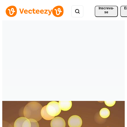
Inscreva-
E
se