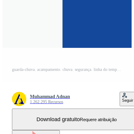
guarda-chuva. acampamento. chuva. segurança. linha do tempo e botão web glifo em banner vertical de cor azul para ui e ux. site ou aplicativo móvel Vetor Grátis
Muhammad Adnan
Seguir
1.262.295 Recursos
Download gratuito
Requere atribuição