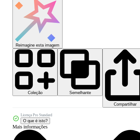
Reimagine esta imagem
Coleção
Semelhante
Compartilhar
Licença Pro Standard
O que é isto?
Mais informações