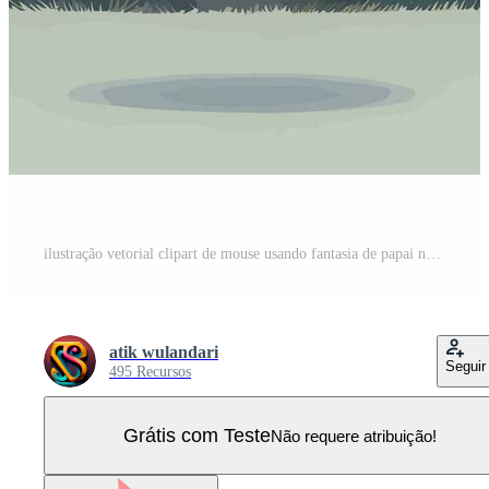
ilustração vetorial clipart de mouse usando fantasia de papai noel perfeita para ícone, cartão de natal ou edite seu design personalizado ou site Vetor Pro
atik wulandari
Seguir
495 Recursos
Grátis com Teste
Não requere atribuição!