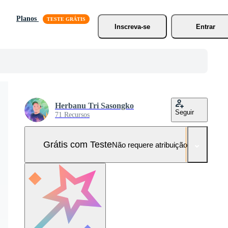
Planos
Inscreva-se
Entrar
Herbanu Tri Sasongko
Seguir
71 Recursos
Grátis com Teste
Não requere atribuição!