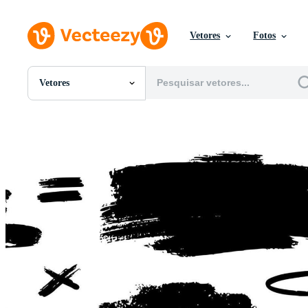
Vetores
Fotos
Vetores
Todas Imagens
Fotos
PNGs
PSDs
SVGs
Modelos
Vetores
Videos
Motion graphics
Imagens Editoriais
Eventos Editoriais