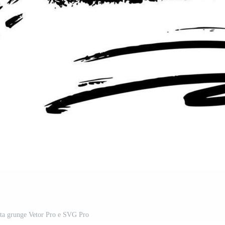
nta grunge Vetor Pro e SVG Pro