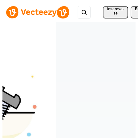
Inscreva-
E
se