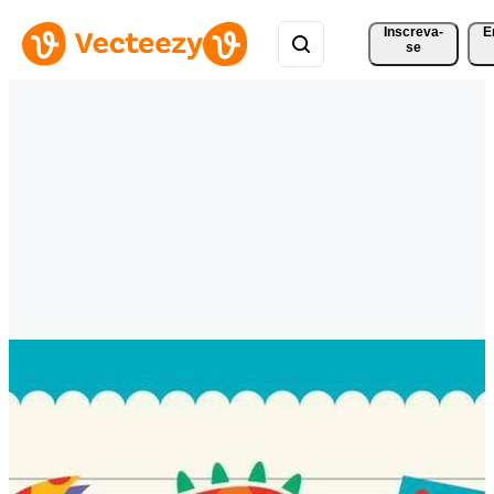
Inscreva-
E
se