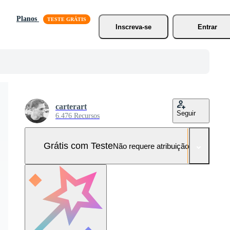
Planos
Inscreva-se
Entrar
carterart
Seguir
6.476 Recursos
Grátis com Teste
Não requere atribuição!