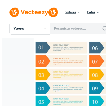
Vetores
Fotos
Vetores
Todas Imagens
Fotos
PNGs
PSDs
SVGs
Modelos
Vetores
Videos
Motion graphics
Imagens Editoriais
Eventos Editoriais