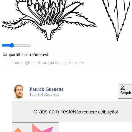
Compartilhar no Pinterest
croton tiglium, ilustração vintage Vetor Pro
Patrick Guenette
Seguir
183.414 Recursos
Grátis com Teste
Não requere atribuição!