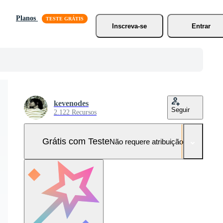
Planos
Inscreva-se
Entrar
kevenodes
Seguir
2.122 Recursos
Grátis com Teste
Não requere atribuição!