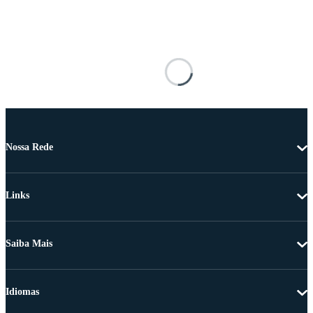
Nossa Rede
Links
Saiba Mais
Idiomas