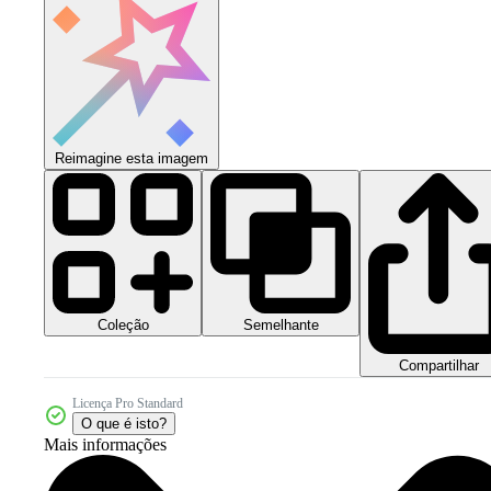
Reimagine esta imagem
Coleção
Semelhante
Compartilhar
Licença Pro Standard
O que é isto?
Mais informações