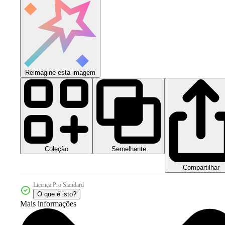
Reimagine esta imagem
Coleção
Semelhante
Compartilhar
Licença Pro Standard
O que é isto?
Mais informações