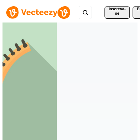
Inscreva-
E
se