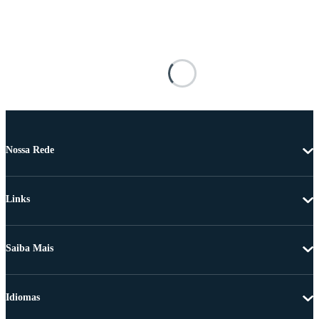
Nossa Rede
Links
Saiba Mais
Idiomas