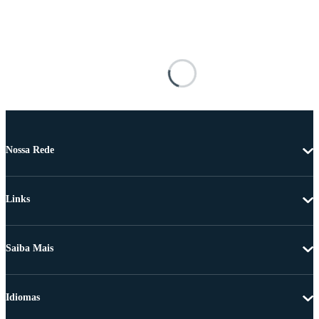
Nossa Rede
Links
Saiba Mais
Idiomas