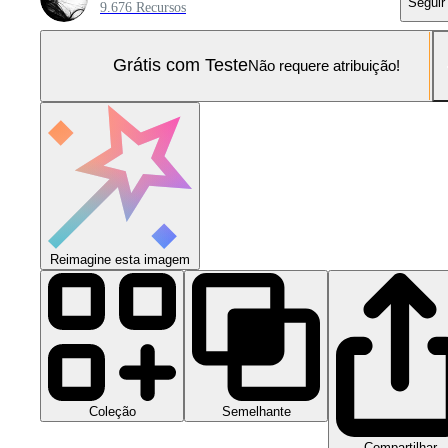
Seguir
9.676 Recursos
Grátis com Teste
Não requere atribuição!
Reimagine esta imagem
Coleção
Semelhante
Compartilhar