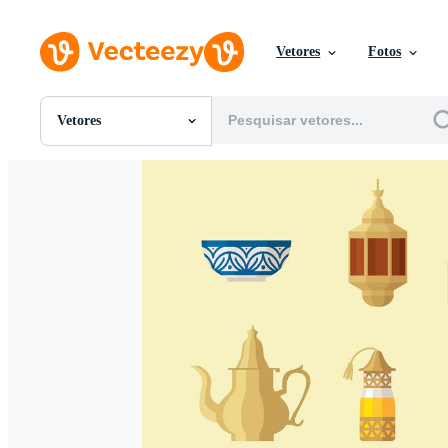
Vetores
Fotos
Vetores
Todas Imagens
Fotos
PNGs
PSDs
SVGs
Modelos
Vetores
Videos
Motion graphics
Imagens Editoriais
Eventos Editoriais