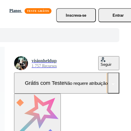
Planos
Inscreva-se
Entrar
visionheldup
Seguir
1.757 Recursos
Grátis com Teste
Não requere atribuição!