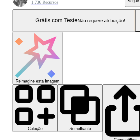
Seguir
1.736 Recursos
Grátis com Teste
Não requere atribuição!
Reimagine esta imagem
Coleção
Semelhante
Compartilhar