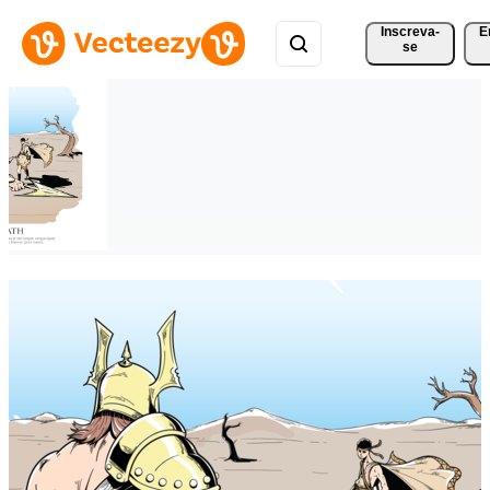
Inscreva-
E
se