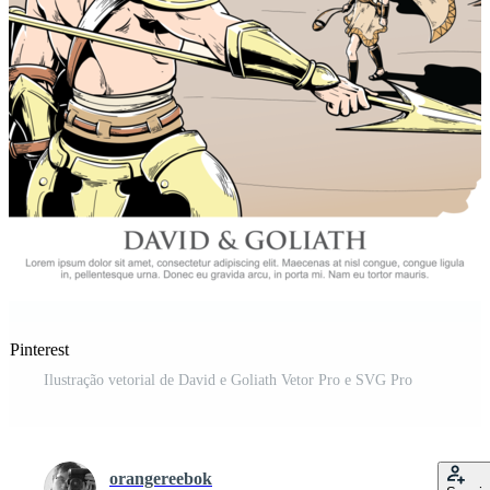
 Pinterest
Ilustração vetorial de David e Goliath Vetor Pro e SVG Pro
orangereebok